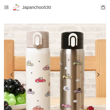
Japanchoo530