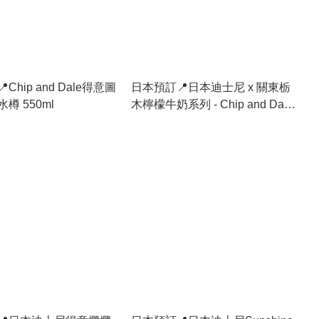
Chip and Dale得意圖
日本預訂📍日本迪士尼 x 關東栃
樽 550ml
木檸檬牛奶系列 - Chip and Dale
立體索繩袋連餅乾 30/6日本開售
弓i