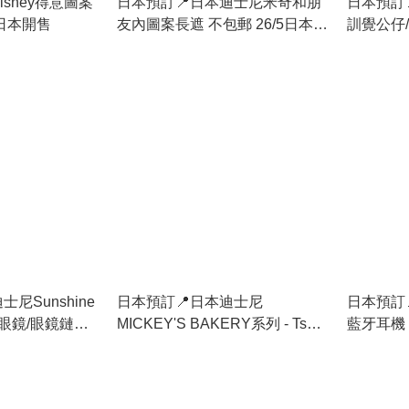
isney得意圖案
日本預訂📍日本迪士尼米奇和朋
日本預訂
6日本開售
友內圖案長遮 不包郵 26/5日本開
訓覺公仔/
售
尼Sunshine
日本預訂📍日本迪士尼
日本預訂📍
UV眼鏡/眼鏡鏈
MICKEY'S BAKERY系列 - Tsum
藍牙耳機
Tsum公仔 31/3日本開售