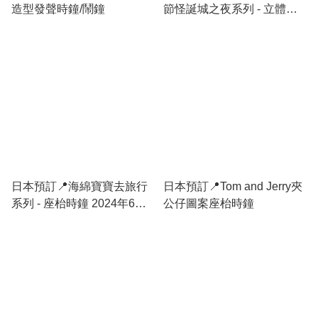
造型發聲時鐘/鬧鐘
節怪誕城之夜系列 - 立體掛
牆鐘 不包郵 16/9日本開售
日本預訂📍海綿寶寶去旅行
日本預訂📍Tom and Jerry夾
系列 - 座枱時鐘 2024年6月
公仔圖案座枱時鐘
中旬出貨