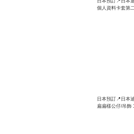
日本預訂📍日本
個人資料卡套第二彈
中旬出貨
日本預訂📍日本迪士
扁扁樣公仔/吊飾 