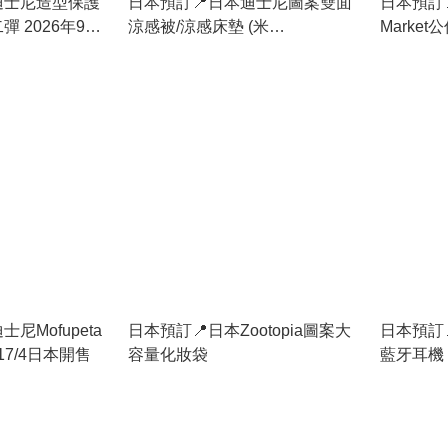
迪士尼造型保護
日本預訂📍日本迪士尼圖案雙面
日本預訂📍
 2026年9月
涼感被/涼感床墊 (米
Market
奇/Pooh/Zootopia/Frozen/長髮公
主) 不包郵
尼Mofupeta
日本預訂📍日本Zootopia圖案大
日本預訂📍
17/4日本開售
容量化妝袋
藍牙耳機