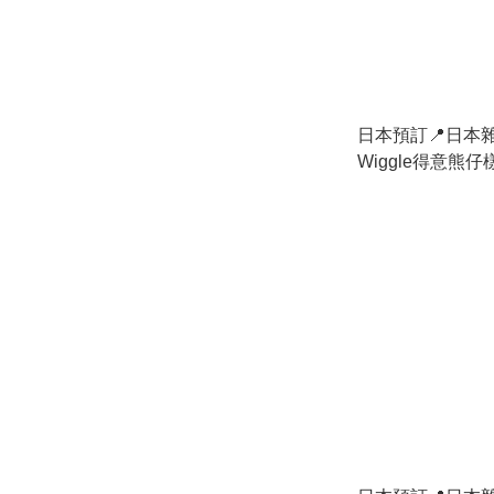
日本預訂📍日本雜誌
Wiggle得意熊仔
月下旬出貨