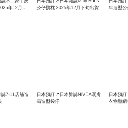
雜誌不二家牛奶
日本預訂📍日本雜誌Miffy Boris
日本預訂
025年12月中
公仔攬枕 2025年12月下旬出貨
年造型公仔
貨
誌7-11店舖造
日本預訂📍日本雜誌NIVEA潤膚
日本預訂
裝
霜造型袋仔
衣物壓縮收
旬出貨