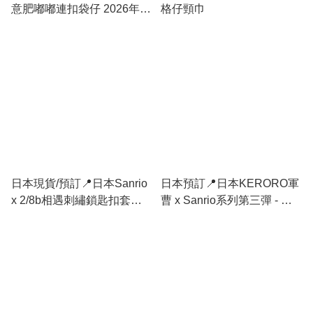
意肥嘟嘟連扣袋仔 2026年9
格仔頸巾
月中旬出貨
日本現貨/預訂📍日本Sanrio
日本預訂📍日本KERORO軍
x 2/8b相遇刺繡鎖匙扣套裝
曹 x Sanrio系列第三彈 - 公
(加左新款)
仔吊飾 2026年10月中旬出貨