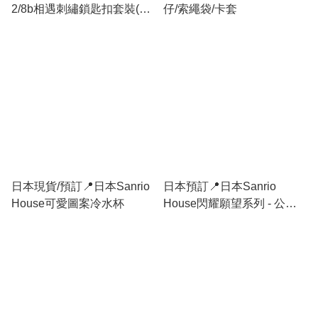
2/8b相遇刺繡鎖匙扣套裝(加
仔/索繩袋/卡套
左新款)
日本現貨/預訂📍日本Sanrio
日本預訂📍日本Sanrio
House可愛圖案冷水杯
House閃耀願望系列 - 公仔/
吊飾/髮夾盲盒/化妝袋/Tote
Bsg 17/6日本開售