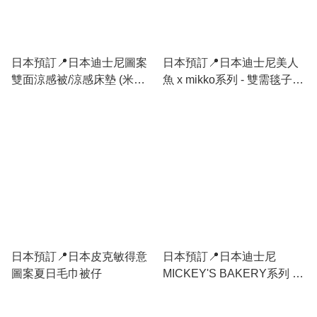
日本預訂📍日本迪士尼圖案
日本預訂📍日本迪士尼美人
雙面涼感被/涼感床墊 (米
魚 x mikko系列 - 雙需毯子
奇/Pooh/Zootopia/Frozen/長
不包郵 21/4日本開售
髮公主) 不包郵
日本預訂📍日本皮克敏得意
日本預訂📍日本迪士尼
圖案夏日毛巾被仔
MICKEY'S BAKERY系列 -
雙面毛毯 不包郵 31/3日本開
售