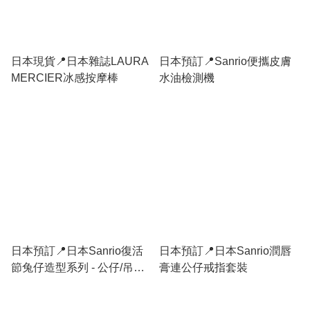
日本現貨📍日本雜誌LAURA
日本預訂📍Sanrio便攜皮膚
MERCIER冰感按摩棒
水油檢測機
日本預訂📍日本Sanrio復活
日本預訂📍日本Sanrio潤唇
節兔仔造型系列 - 公仔/吊
膏連公仔戒指套裝
飾/Tote Bag/電話吊飾/索繩
袋/盲盒 25/3日本開售