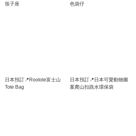
筷子座
色袋仔
日本預訂📍Rootote富士山
日本預訂📍日本可愛動物圖
Tote Bag
案爬山扣跣水環保袋