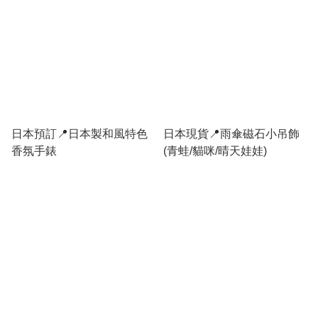
日本預訂📍日本製和風特色
日本現貨📍雨傘磁石小吊飾
香氛手錶
(青蛙/貓咪/晴天娃娃)