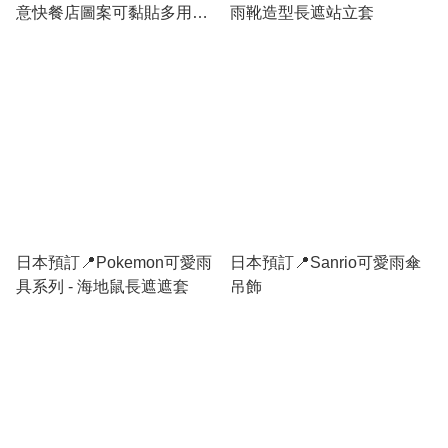
意快餐店圖案可黏貼多用布
雨靴造型長遮站立套
26/9日本開售
日本預訂📍Pokemon可愛雨
日本預訂📍Sanrio可愛雨傘
具系列 - 海地鼠長遮遮套
吊飾