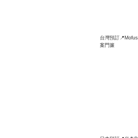
台灣預訂📍Mofu
案門簾