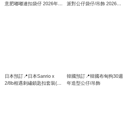
意肥嘟嘟連扣袋仔 2026年9
派對公仔袋仔/吊飾 2026年7
月中旬出貨
月中旬出貨
日本預訂📍日本Sanrio x
韓國預訂📍韓國布甸狗30週
2/8b相遇刺繡鎖匙扣套裝(加
年造型公仔/吊飾
左新款)