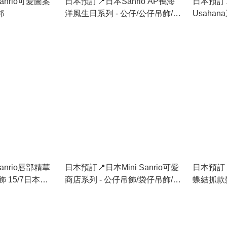
nrio可愛圖案
日本預訂📍日本Sanrio AP鴨海
日本預訂
郵
洋風生日系列 - 公仔/公仔吊飾/髮
Usahan
夾/手袋/盲盒 23/7日本開售
8月下旬
nrio唇部精華
日本預訂📍日本Mini Sanrio可愛
日本預訂📍
 15/7日本開
商店系列 - 公仔吊飾/袋仔吊飾/迷
蝶結抓款
你盲盒/展示架/髮夾 15/7日本開
售