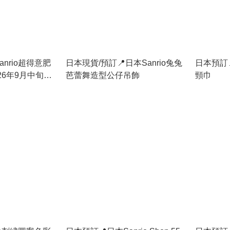
nrio超得意肥
日本現貨/預訂📍日本Sanrio兔兔
日本預訂
26年9月中旬出
芭蕾舞造型公仔吊飾
頸巾