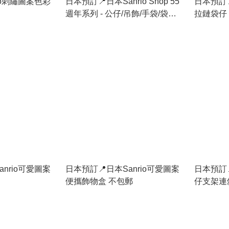
io刺繡圖案色彩
日本預訂📍日本Sanrio Shop 55
日本預訂
週年系列 - 公仔/吊飾/手袋/袋仔/
拉鏈袋仔 
環保袋/盲盒 5/8日本開售
nrio可愛圖案
日本預訂📍日本Sanrio可愛圖案
日本預訂📍
便攜飾物盒 不包郵
仔支架連