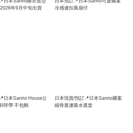
日本Sanrio睡衣造型
日本預訂📍日本Sanrio可愛圖案
2026年9月中旬出貨
冷感連扣風扇仔
日本Sanrio House公
日本現貨/預訂📍日本Sanrio圖案
斜咩帶 不包郵
縮骨遮連吸水遮套