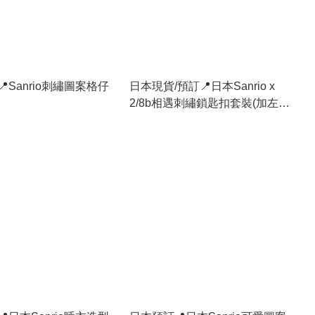
Sanrio刺繡圖案格仔
日本現貨/預訂📍日本Sanrio x
2/8b相遇刺繡鎖匙扣套裝(加左新
款)