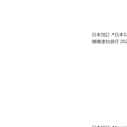
日本預訂📍日本Sa
嘟嘟連扣袋仔 20
貨