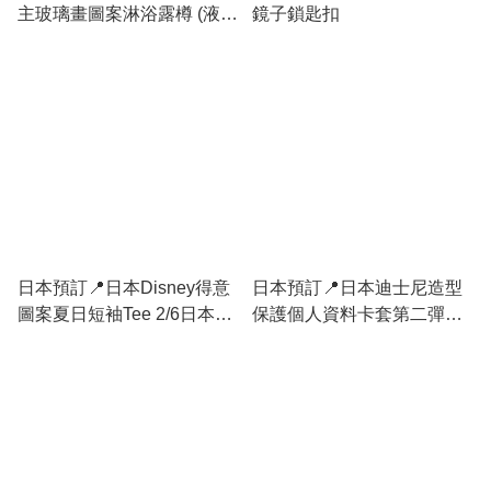
主玻璃畫圖案淋浴露樽 (液
鏡子鎖匙扣
體/泡泡用)
日本預訂📍日本Disney得意
日本預訂📍日本迪士尼造型
圖案夏日短袖Tee 2/6日本開
保護個人資料卡套第二彈
售
2026年9月中旬出貨