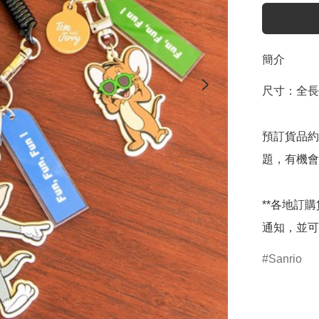
簡介
尺寸：全長1
預訂貨品約
題，有機會
**各地訂
通知，並可
Sanrio