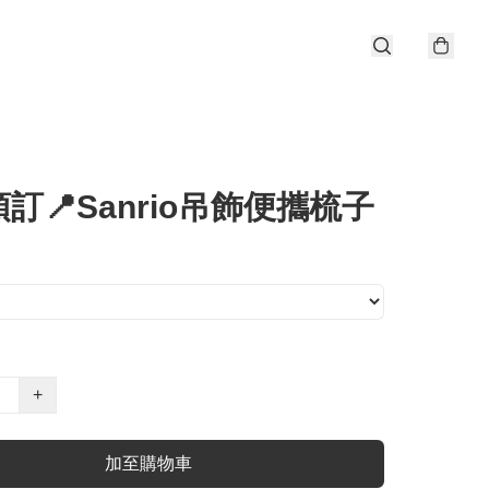
訂📍Sanrio吊飾便攜梳子
+
加至購物車