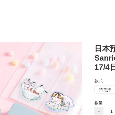
日本預
San
17/
款式
數量
−