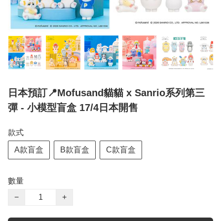
日本預訂📍Mofusand貓貓 x Sanrio系列第三
彈 - 小模型盲盒 17/4日本開售
款式
A款盲盒
B款盲盒
C款盲盒
數量
−
+