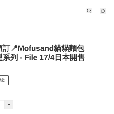
訂📍Mofusand貓貓麵包
列 - File 17/4日本開售
B款
+