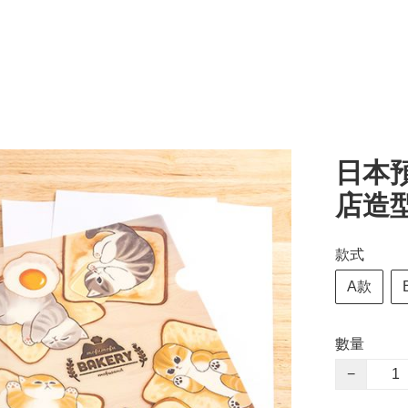
日本預
店造型系
款式
A款
數量
−