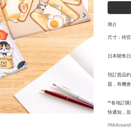
簡介
尺寸：待官
日本開售日期
預訂貨品約
題，有機會
**各地訂
快通知，並
Mofusand