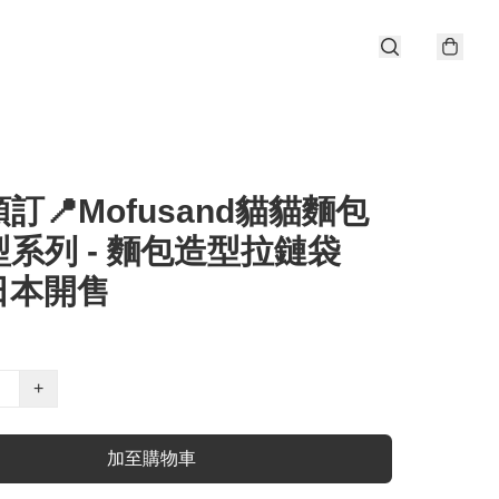
訂📍Mofusand貓貓麵包
系列 - 麵包造型拉鏈袋
4日本開售
+
加至購物車