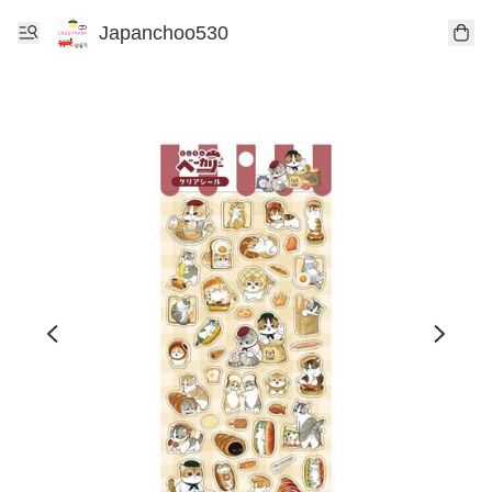
Japanchoo530