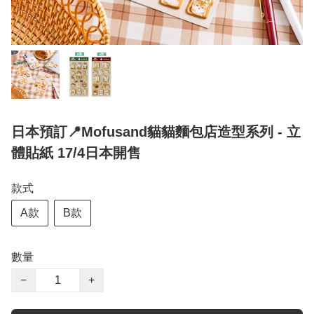
日本預訂📍Mofusand貓貓麵包店造型系列 - 立
體貼紙 17/4日本開售
款式
A款
B款
數量
−
+