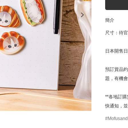
簡介
尺寸：待官
日本開售日期
預訂貨品約
題，有機會
**各地訂
快通知，並
Mofusand