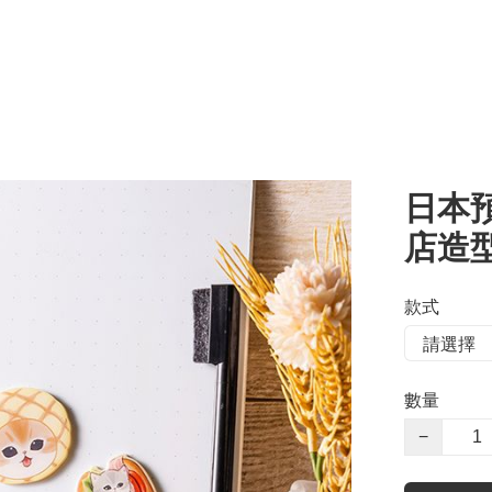
日本預
店造型
款式
數量
−