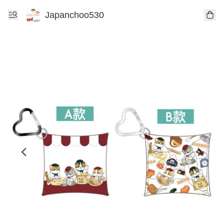
Japanchoo530