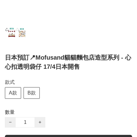
日本預訂📍Mofusand貓貓麵包店造型系列 - 心
心扣透明袋仔 17/4日本開售
款式
A款
B款
數量
−
+