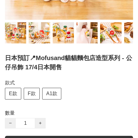
日本預訂📍Mofusand貓貓麵包店造型系列 - 公
仔吊飾 17/4日本開售
款式
E款
F款
A1款
數量
−
+