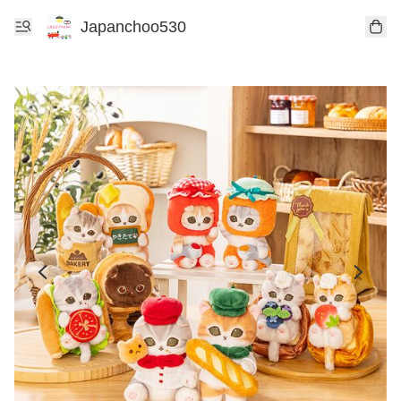
Japanchoo530