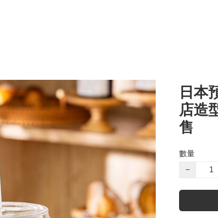
日本預
店造型
售
數量
−