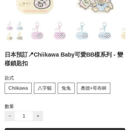
日本預訂📍Chiikawa Baby可愛BB樣系列 - 變
樣鎖匙扣
款式
Chiikawa
八字貓
兔兔
奧德+哥布林
數量
−
+