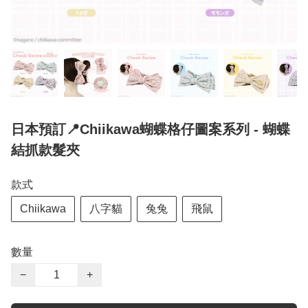
日本預訂📍Chiikawa蝴蝶格仔圖案系列 - 蝴蝶
結抓款髮夾
款式
Chiikawa
八字貓
兔兔
飛鼠
數量
−
+