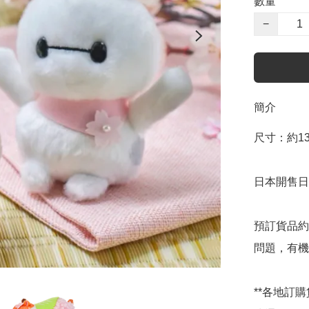
數量
−
簡介
尺寸：約13×1
日本開售日期
預訂貨品約
問題，有機
**各地訂