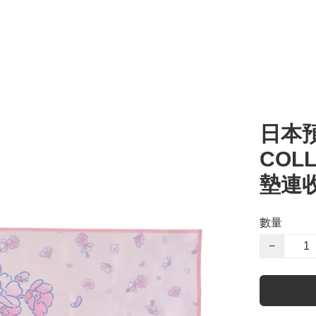
日本預
COLL
墊連收
數量
−