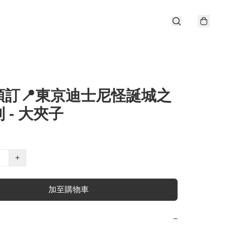
預訂📍東京迪士尼怪誕城之
 - 大夾子
+
加至購物車
−