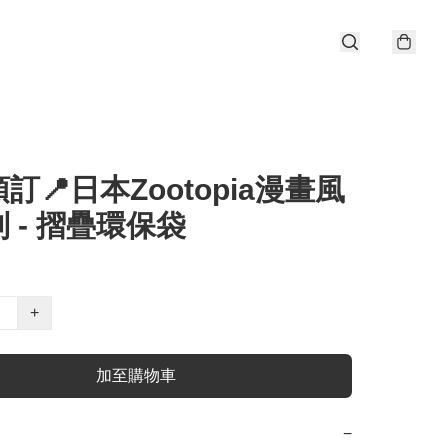
訂📍日本Zootopia漫畫風
 - 摺疊環保袋
+
加至購物車
−