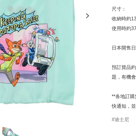
尺寸：

收納時約13×1
使用時約37×3
日本開售日期
預訂貨品約
題，有機會
**各地訂
快通知，並
迪士尼