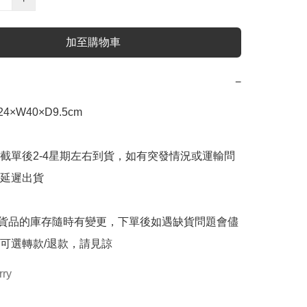
加至購物車
−
×W40×D9.5cm

截單後2-4星期左右到貨，如有突發情況或運輸問
延遲出貨

購貨品的庫存隨時有變更，下單後如遇缺貨問題會儘
可選轉款/退款，請見諒
rry