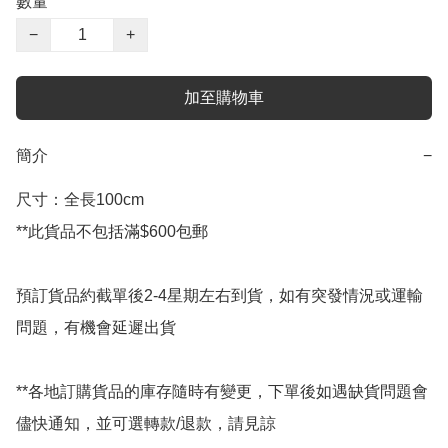
數量
−
+
加至購物車
簡介
−
尺寸：全長100cm

**此貨品不包括滿$600包郵

預訂貨品約截單後2-4星期左右到貨，如有突發情況或運輸
問題，有機會延遲出貨

**各地訂購貨品的庫存隨時有變更，下單後如遇缺貨問題會
儘快通知，並可選轉款/退款，請見諒