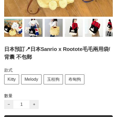
日本預訂📍日本Sanrio x Rootote毛毛兩用袋/
背囊 不包郵
款式
Kitty
Melody
玉桂狗
布甸狗
數量
−
+