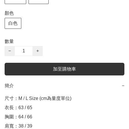
顏色
白色
數量
−
+
加至購物車
簡介
−
尺寸：M / L Size (cm為量度單位)

衣長：63 / 65

胸圍：64 / 66

肩寬：38 / 39
