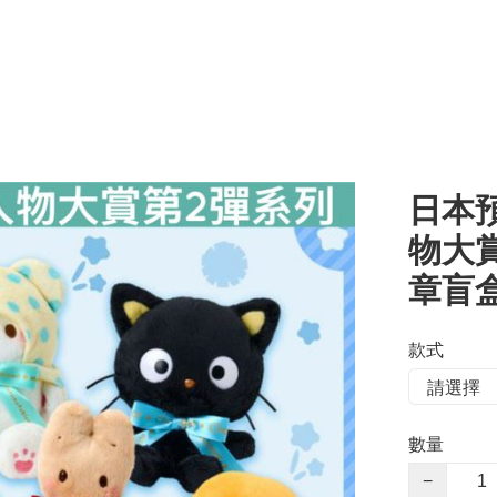
日本預
物大賞
章盲盒
款式
數量
−