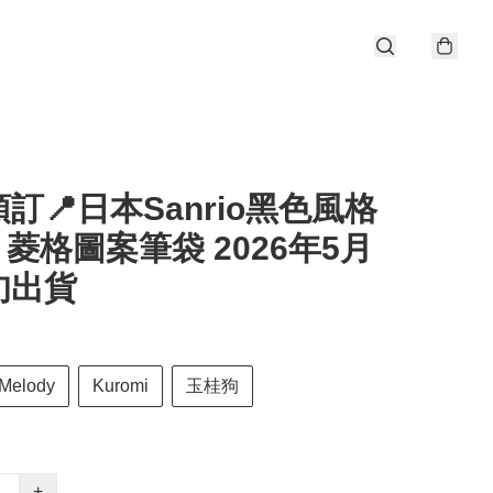
訂📍日本Sanrio黑色風格
- 菱格圖案筆袋 2026年5月
旬出貨
Melody
Kuromi
玉桂狗
+