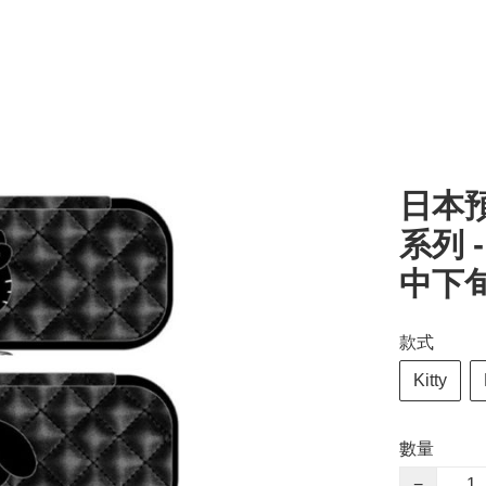
日本預
系列 
中下
款式
Kitty
數量
−