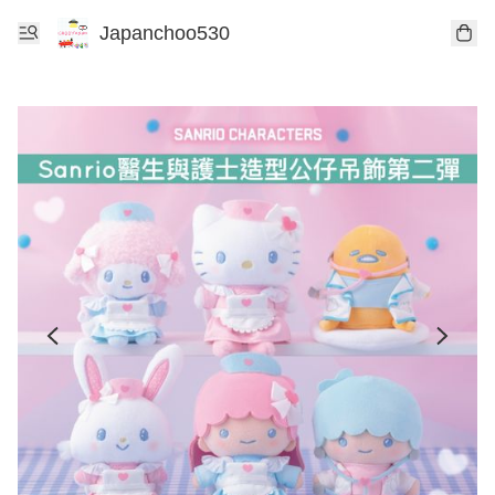
Japanchoo530