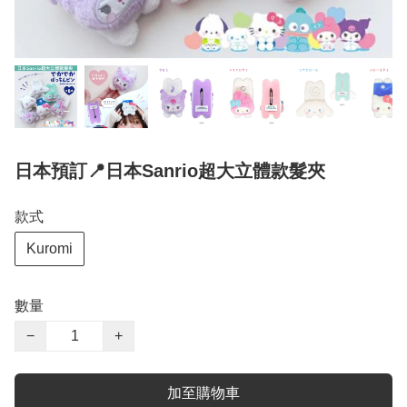
日本預訂📍日本Sanrio超大立體款髮夾
款式
Kuromi
數量
−
+
加至購物車