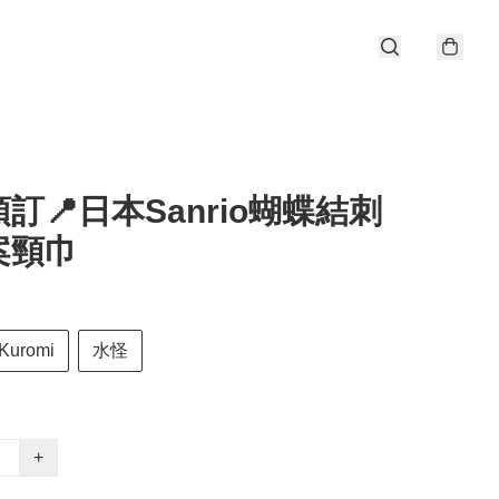
訂📍日本Sanrio蝴蝶結刺
案頸巾
Kuromi
水怪
+