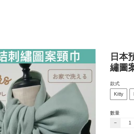
日本預
繡圖
款式
Kitty
數量
−