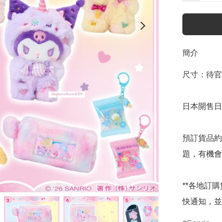
簡介
尺寸：待官
日本開售日期
預訂貨品約
題，有機會
**各地訂
快通知，並