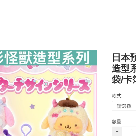
日本預
造型系
袋/卡
款式
數量
−