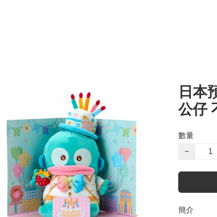
日本預
公仔 
數量
−
簡介