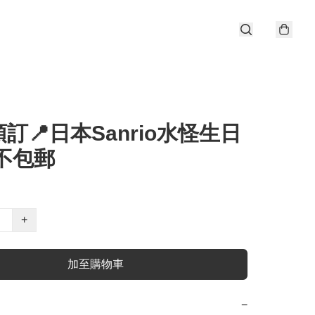
訂📍日本Sanrio水怪生日
不包郵
+
加至購物車
−