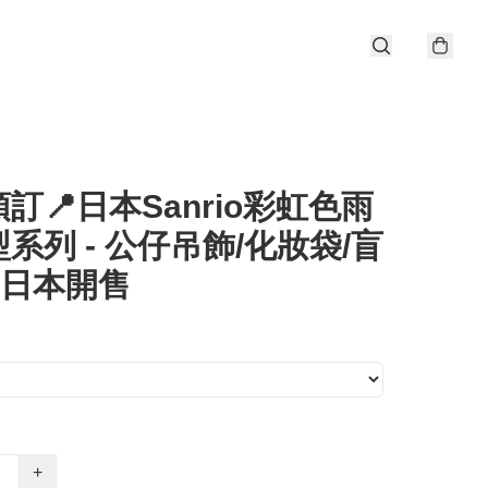
訂📍日本Sanrio彩虹色雨
系列 - 公仔吊飾/化妝袋/盲
/6日本開售
+