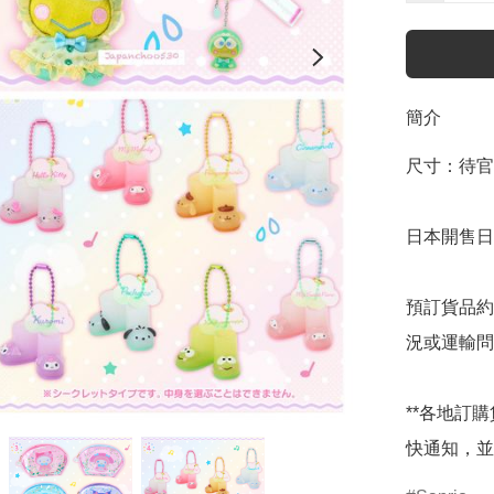
簡介
尺寸：待官
日本開售日期
預訂貨品約
況或運輸問
**各地訂
快通知，並