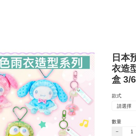
日本預
衣造型
盒 3
款式
數量
−