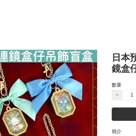
日本預
鏡盒
數量
−
簡介