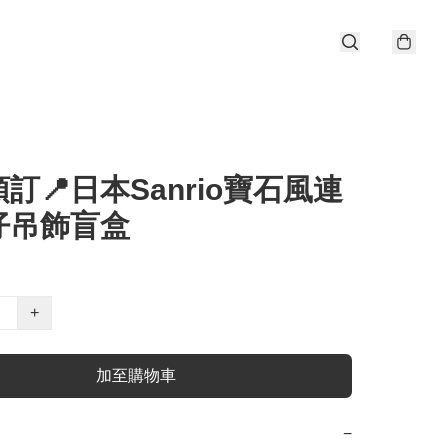
訂📍日本Sanrio寶石風連
仔吊飾盲盒
+
加至購物車
−