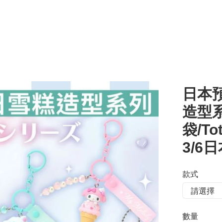
日本預
造型系
袋/T
3/6
款式
數量