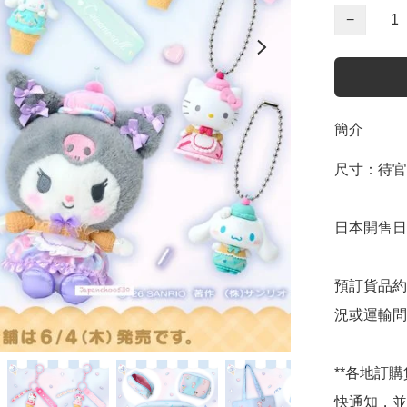
−
簡介
尺寸：待官
日本開售日期
預訂貨品約
況或運輸問
**各地訂
快通知，並