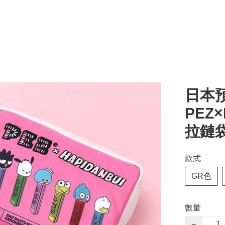
日本預
PEZ
拉鏈
款式
GR色
數量
−