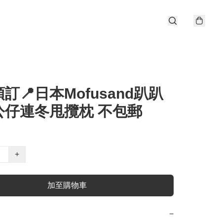
訂📍日本Mofusand趴趴
公仔連冬甩攬枕 不包郵
+
加至購物車
−