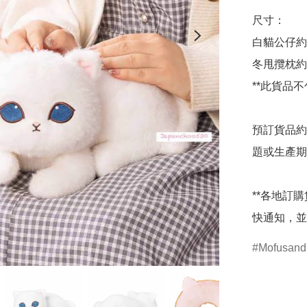
尺寸：

白貓公仔約H9
冬甩攬枕約H1
**此貨品不
預訂貨品約
題或生產期
**各地訂
快通知，並
Mofusand