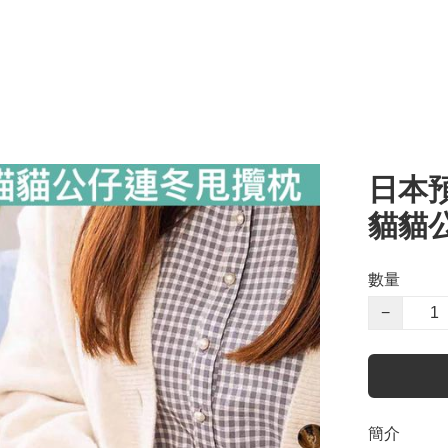
日本預
貓貓
數量
−
簡介