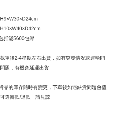
×W30×D24cm

0×W40×D42cm

包括滿$600包郵

截單後2-4星期左右出貨，如有突發情況或運輸問
問題，有機會延遲出貨

購貨品的庫存隨時有變更，下單後如遇缺貨問題會儘
可選轉款/退款，請見諒